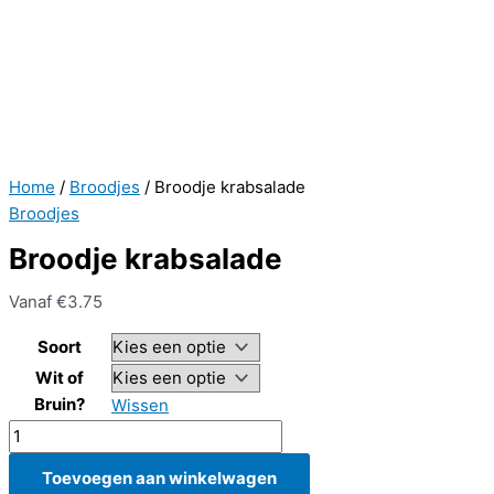
Home
/
Broodjes
/ Broodje krabsalade
Broodjes
Broodje krabsalade
Vanaf
€
3.75
Soort
Wit of
Bruin?
Wissen
Broodje
krabsalade
Toevoegen aan winkelwagen
aantal