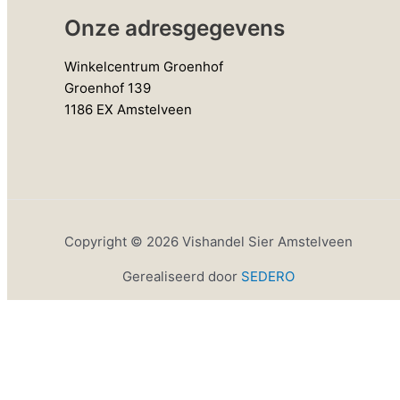
Onze adresgegevens
Winkelcentrum Groenhof
Groenhof 139
1186 EX Amstelveen
Copyright © 2026 Vishandel Sier Amstelveen
Gerealiseerd door
SEDERO
Winkelwagen
0
Er zitten geen producten in uw winkelwagen!
Verder winkelen
0