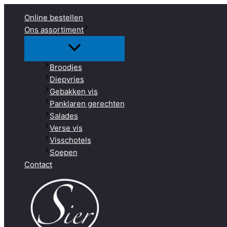
Ga
Online bestellen
naar
Ons assortiment
de
inhoud
Broodjes
Diepvries
Gebakken vis
Panklaren gerechten
Salades
Verse vis
Visschotels
Soepen
Contact